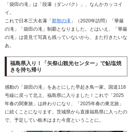
「袋田の滝」は「段瀑（ダンバク）」、なんかカッコイ
イ。
これで日本三大名瀑「
那智の滝
」（2020年訪問）「華厳
の滝」「袋田の滝」制覇となりました。とはいえ、「華厳
の滝」は昔見て写真も残っていないから、また行きたいな
あ。
福島県入り！「矢祭山観光センター」で鮎塩焼
きを持ち帰り
感動の「袋田の滝」をあとにした早起き鳥一家。国道118
号線に戻って北上、福島県に入りました！これで「2025
年春の関東旅」は終わりになり、「2025年春の東北旅」
に続くことになります。茨城県から直接福島県に入ったの
で、予定してい栃木はまた今度ということに。