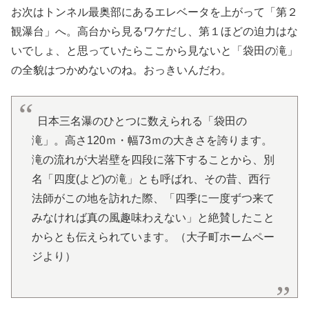
お次はトンネル最奥部にあるエレベータを上がって「第２
観瀑台」へ。高台から見るワケだし、第１ほどの迫力はな
いでしょ、と思っていたらここから見ないと「袋田の滝」
の全貌はつかめないのね。おっきいんだわ。
日本三名瀑のひとつに数えられる「袋田の
滝」。高さ120ｍ・幅73ｍの大きさを誇ります。
滝の流れが大岩壁を四段に落下することから、別
名「四度(よど)の滝」とも呼ばれ、その昔、西行
法師がこの地を訪れた際、「四季に一度ずつ来て
みなければ真の風趣味わえない」と絶賛したこと
からとも伝えられています。（大子町ホームペー
ジより）