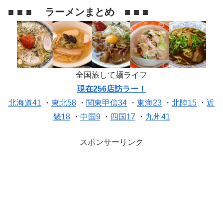
■ ■ ■ ラーメンまとめ ■ ■ ■
全国旅して麺ライフ
現在256店訪ラー！
北海道41
・
東北58
・
関東甲信34
・
東海23
・
北陸15
・
近
畿18
・
中国9
・
四国17
・
九州41
スポンサーリンク