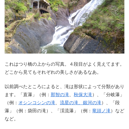
これはつり橋の上からの写真。４段目がよく見えてます。
どこから見てもそれぞれの美しさがあるなあ。
以前調べたところによると、滝は形状によって分類があり
ます。「直瀑」（例：
那智の滝
、
秋保大滝
）、「分岐瀑」
（例：
オシンコシンの滝
、
流星の滝、銀河の滝
）、「段
瀑」（例：袋田の滝）、「渓流瀑」（例：
竜頭ノ滝
）など
など。