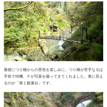
最後につり橋からの景色を楽しみに。つり橋が苦手なＱは
手前で待機、Ｐが写真を撮ってきてくれました。奥に見え
るのが「第１観瀑台」です。