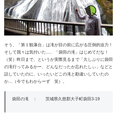
そう、「第１観瀑台」は滝が目の前に広がる圧倒的迫力！
そして我々は気付いた…、「袋田の滝」はじめてだな！
（笑）昨日まで、というか実際見るまで「久しぶりに袋田
の滝行ってみるかー、どんなだったか忘れたしぃ」などと
話していたのに、いったいどこの滝と勘違いしていたの
か…（今でもわからーず 笑）。
袋田の滝 ： 茨城県久慈郡大子町袋田3-19