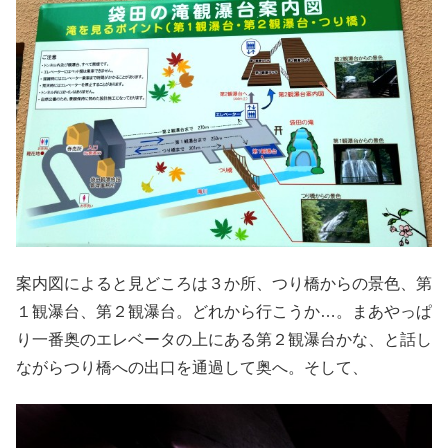
案内図によると見どころは３か所、つり橋からの景色、第
１観瀑台、第２観瀑台。どれから行こうか…。まあやっぱ
り一番奥のエレベータの上にある第２観瀑台かな、と話し
ながらつり橋への出口を通過して奥へ。そして、