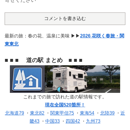
コメントを書き込む
最新の旅：春の花、温泉に美味 ▶▶
2026 花咲く春旅・関
東東北
■ ■ ■ 道の駅 まとめ ■ ■ ■
これまでの旅で訪れた道の駅情報です。
現在全国520箇所！
北海道79
・
東北82
・
関東甲信75
・
東海54
・
北陸39
・
近
畿43
・
中国33
・
四国42
・
九州73