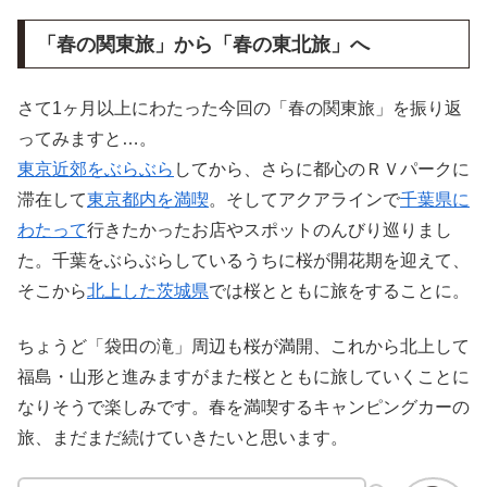
「春の関東旅」から「春の東北旅」へ
さて1ヶ月以上にわたった今回の「春の関東旅」を振り返
ってみますと…。
東京近郊をぶらぶら
してから、さらに都心のＲＶパークに
滞在して
東京都内を満喫
。そしてアクアラインで
千葉県に
わたって
行きたかったお店やスポットのんびり巡りまし
た。千葉をぶらぶらしているうちに桜が開花期を迎えて、
そこから
北上した茨城県
では桜とともに旅をすることに。
ちょうど「袋田の滝」周辺も桜が満開、これから北上して
福島・山形と進みますがまた桜とともに旅していくことに
なりそうで楽しみです。春を満喫するキャンピングカーの
旅、まだまだ続けていきたいと思います。