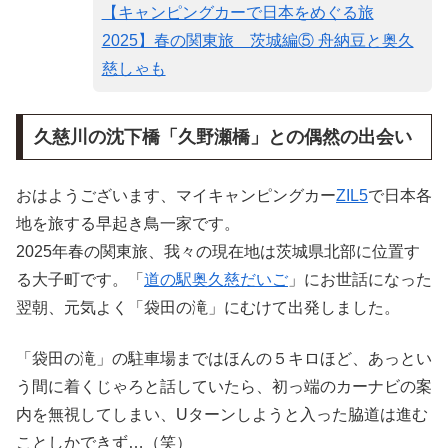
【キャンピングカーで日本をめぐる旅
2025】春の関東旅 茨城編⑤ 舟納豆と奥久
慈しゃも
久慈川の沈下橋「久野瀬橋」との偶然の出会い
おはようございます、マイキャンピングカー
ZIL5
で日本各
地を旅する早起き鳥一家です。
2025年春の関東旅、我々の現在地は茨城県北部に位置す
る大子町です。「
道の駅奥久慈だいご
」にお世話になった
翌朝、元気よく「袋田の滝」にむけて出発しました。
「袋田の滝」の駐車場まではほんの５キロほど、あっとい
う間に着くじゃろと話していたら、初っ端のカーナビの案
内を無視してしまい、Uターンしようと入った脇道は進む
ことしかできず…（笑）