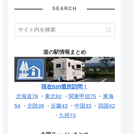
SEARCH
道の駅情報まとめ
現在520箇所訪問！
北海道79
・
東北82
・
関東甲信75
・
東海
54
・
北陸39
・
近畿43
・
中国33
・
四国42
・
九州73