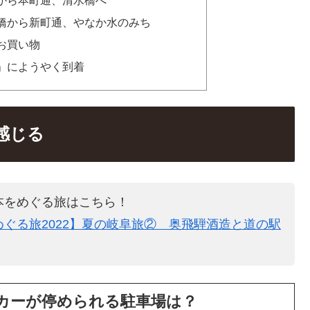
橋から新町通、やなか水のみち
お買い物
」にようやく到着
感じる
本をめぐる旅はこちら！
ぐる旅2022】夏の岐阜旅② 奥飛騨酒造と道の駅
カーが停められる駐車場は？