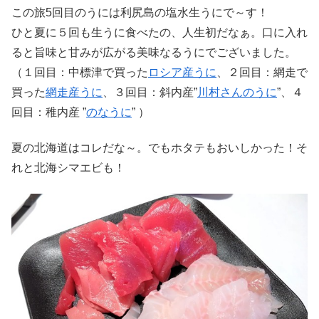
この旅5回目のうには利尻島の塩水生うにで～す！
ひと夏に５回も生うに食べたの、人生初だなぁ。口に入れ
ると旨味と甘みが広がる美味なるうにでございました。
（１回目：中標津で買った
ロシア産うに
、２回目：網走で
買った
網走産うに
、３回目：斜内産”
川村さんのうに
”、４
回目：稚内産 ”
のなうに
” ）
夏の北海道はコレだな～。でもホタテもおいしかった！そ
れと北海シマエビも！