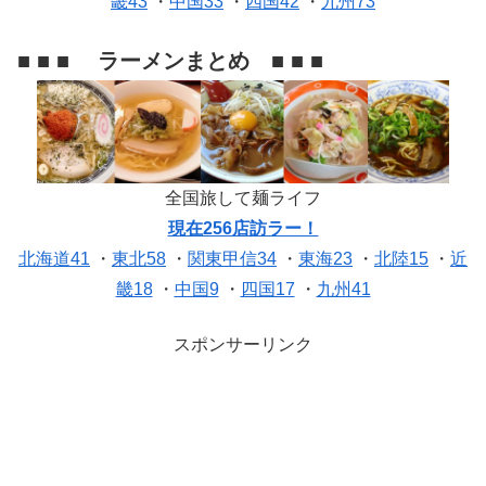
畿43
・
中国33
・
四国42
・
九州73
■ ■ ■ ラーメンまとめ ■ ■ ■
全国旅して麺ライフ
現在256店訪ラー！
北海道41
・
東北58
・
関東甲信34
・
東海23
・
北陸15
・
近
畿18
・
中国9
・
四国17
・
九州41
スポンサーリンク