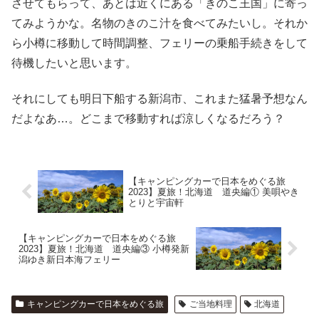
させてもらって、あとは近くにある「きのこ王国」に寄っ
てみようかな。名物のきのこ汁を食べてみたいし。それか
ら小樽に移動して時間調整、フェリーの乗船手続きをして
待機したいと思います。
それにしても明日下船する新潟市、これまた猛暑予想なん
だよなあ…。どこまで移動すれば涼しくなるだろう？
【キャンピングカーで日本をめぐる旅
2023】夏旅！北海道 道央編① 美唄やき
とりと宇宙軒
【キャンピングカーで日本をめぐる旅
2023】夏旅！北海道 道央編③ 小樽発新
潟ゆき新日本海フェリー
キャンピングカーで日本をめぐる旅
ご当地料理
北海道