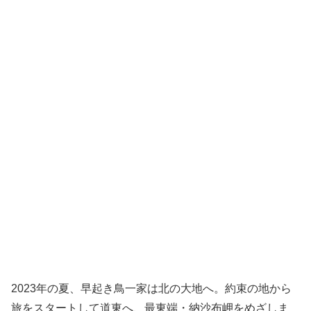
2023年の夏、早起き鳥一家は北の大地へ。約束の地から
旅をスタートして道東へ、最東端・納沙布岬をめざしま