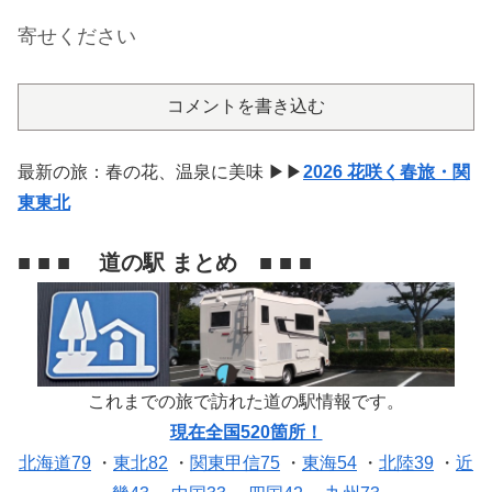
寄せください
コメントを書き込む
最新の旅：春の花、温泉に美味 ▶▶
2026 花咲く春旅・関
東東北
■ ■ ■ 道の駅 まとめ ■ ■ ■
これまでの旅で訪れた道の駅情報です。
現在全国520箇所！
北海道79
・
東北82
・
関東甲信75
・
東海54
・
北陸39
・
近