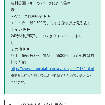
農村公園フルーツパークにき内駐車
場
RVパーク利用料金 ▶▶
１泊１台一般2,500円、くるま旅会員は割引あり
トイレ ▶▶
24時間利用可能トイレはウォシュレットな
し
その他 ▶▶
利用可能台数8台、電源１泊500円、ゴミ処理は有
料で可能
https://www.kurumatabi.com/park/rvpark/1131.html
※情報は行った時間帯により確認できた内容のみとなっ
ています。
さあ、北の大地さよなら宴会！