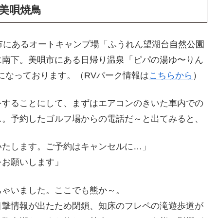
美唄焼鳥
市にあるオートキャンプ場「ふうれん望湖台自然公園
に南下。美唄市にある日帰り温泉「ピパの湯ゆ〜りん
になっております。（RVパーク情報は
こちらから
）
をすることにして、まずはエアコンのきいた車内での
…。予約したゴルフ場からの電話だ～と出てみると、
いたします。ご予約はキャンセルに…」
をお願いします」
ちゃいました。ここでも熊か～。
目撃情報が出たため閉鎖、知床のフレペの滝遊歩道が