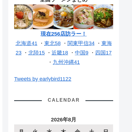
現在256店訪ラー！
北海道41
・
東北58
・
関東甲信34
・
東海
23
・
北陸15
・
近畿18
・
中国9
・
四国17
・
九州沖縄41
Tweets by earlybird1122
CALENDAR
2026年8月
月
火
水
木
金
土
日