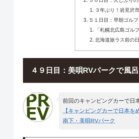
３年ぶり！岩見沢
５１日目：早朝ゴルフ
「札幌北広島ゴル
北海道旅ラス前の
４９日目：美唄RVパークで風
前回のキャンピングカーで日
【キャンピングカーで日本をめ
南下・美唄RVパーク