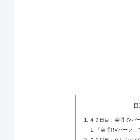
目
４９日目：美唄RVパ
「美唄RVパーク」
５０日目：久しぶりの