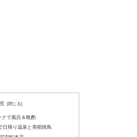
次
ークで風呂＆晩酌
で日帰り温泉と美唄焼鳥
宇宙軒本店