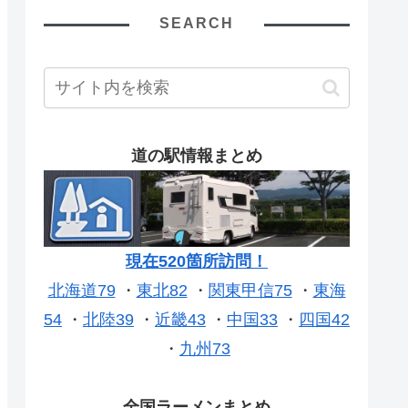
SEARCH
道の駅情報まとめ
現在520箇所訪問！
北海道79
・
東北82
・
関東甲信75
・
東海
54
・
北陸39
・
近畿43
・
中国33
・
四国42
・
九州73
全国ラーメンまとめ