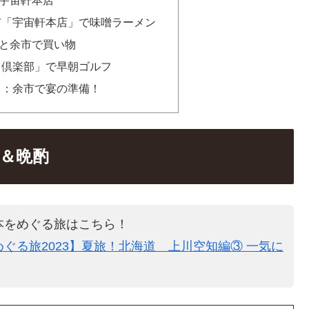
市「宇宙軒本店」で味噌ラーメン
と余市で買い物
フ倶楽部」で早朝ゴルフ
日：余市で宴の準備！
呂＆晩酌
本をめぐる旅はこちら！
ぐる旅2023】夏旅！北海道 上川空知編③ 一気に