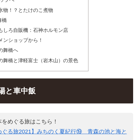
水物！？とたけのこ煮物
舞橋
もしろ自販機：石神ホルモン店
メンショップから！
の舞橋へ
の舞橋と津軽富士（岩木山）の景色
陽と車中飯
本をめぐる旅はこちら！
ぐる旅2021】みちのく夏紀行⑲ 青森の池と海と