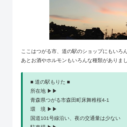
ここはつがる市、道の駅のショップにもいろ
あとお酒やホルモンもいろんな種類がありま
■ 道の駅もりた ■
所在地 ▶▶
青森県つがる市森田町床舞稚桜4-1
環 境 ▶▶
国道101号線沿い、夜の交通量