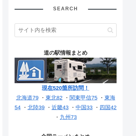
SEARCH
道の駅情報まとめ
現在520箇所訪問！
北海道79
・
東北82
・
関東甲信75
・
東海
54
・
北陸39
・
近畿43
・
中国33
・
四国42
・
九州73