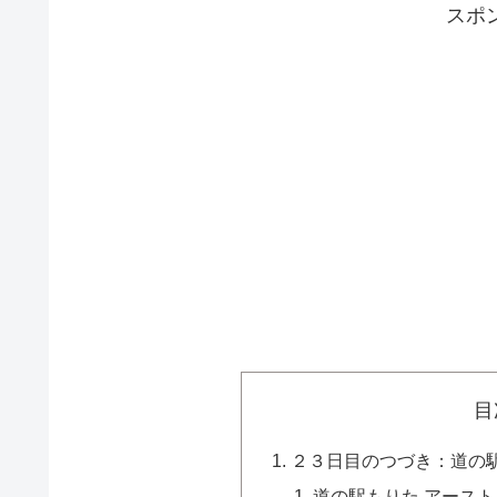
スポ
目
２３日目のつづき：道の
道の駅もりた アース