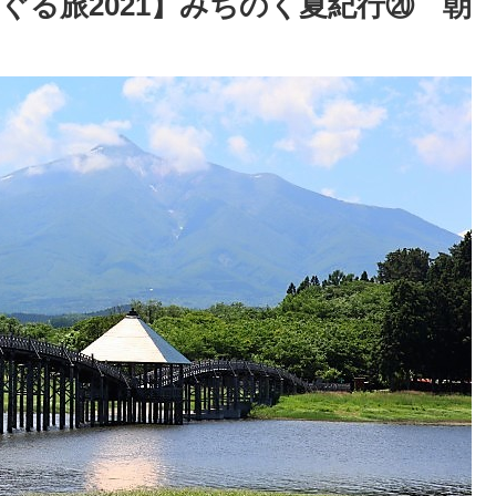
ぐる旅2021】みちのく夏紀行⑳ 朝