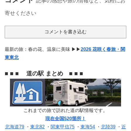
記事の感想や旅の情報など、気軽にお
寄せください
コメントを書き込む
最新の旅：春の花、温泉に美味 ▶▶
2026 花咲く春旅・関
東東北
■ ■ ■ 道の駅 まとめ ■ ■ ■
これまでの旅で訪れた道の駅情報です。
現在全国520箇所！
北海道79
・
東北82
・
関東甲信75
・
東海54
・
北陸39
・
近