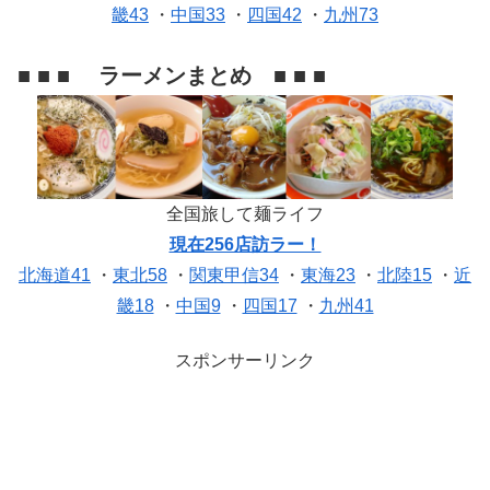
畿43
・
中国33
・
四国42
・
九州73
■ ■ ■ ラーメンまとめ ■ ■ ■
全国旅して麺ライフ
現在256店訪ラー！
北海道41
・
東北58
・
関東甲信34
・
東海23
・
北陸15
・
近
畿18
・
中国9
・
四国17
・
九州41
スポンサーリンク