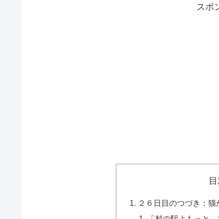
スポ
目
２６日目のつづき：猫
「村の駅よもっと」