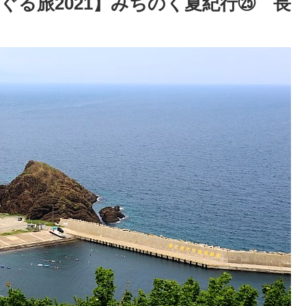
ぐる旅2021】みちのく夏紀行㉕ 長