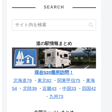
SEARCH
道の駅情報まとめ
現在520箇所訪問！
北海道79
・
東北82
・
関東甲信75
・
東海
54
・
北陸39
・
近畿43
・
中国33
・
四国42
・
九州73