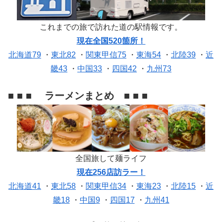
これまでの旅で訪れた道の駅情報です。
現在全国520箇所！
北海道79
・
東北82
・
関東甲信75
・
東海54
・
北陸39
・
近
畿43
・
中国33
・
四国42
・
九州73
■ ■ ■ ラーメンまとめ ■ ■ ■
全国旅して麺ライフ
現在256店訪ラー！
北海道41
・
東北58
・
関東甲信34
・
東海23
・
北陸15
・
近
畿18
・
中国9
・
四国17
・
九州41