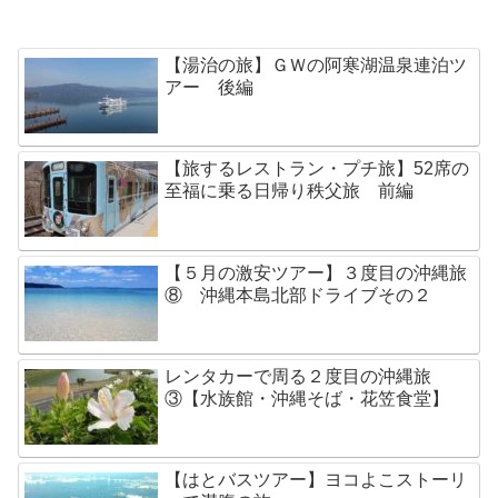
【湯治の旅】ＧＷの阿寒湖温泉連泊ツ
アー 後編
【旅するレストラン・プチ旅】52席の
至福に乗る日帰り秩父旅 前編
【５月の激安ツアー】３度目の沖縄旅
⑧ 沖縄本島北部ドライブその２
レンタカーで周る２度目の沖縄旅
③【水族館・沖縄そば・花笠食堂】
【はとバスツアー】ヨコよこストーリ