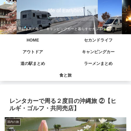
life of Earlybird
早起き鳥の毎日 キャンピングカーと暮らすセカンドライフ
HOME
セカンドライフ
アウトドア
キャンピングカー
道の駅まとめ
ラーメンまとめ
食と旅
レンタカーで周る２度目の沖縄旅 ②【ヒ
ルギ・ゴルフ・共同売店】
国内の旅