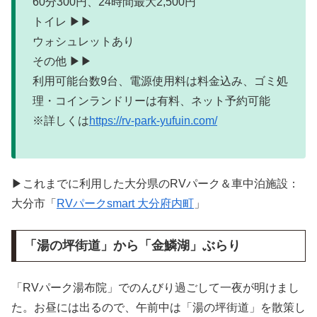
60分300円、24時間最大2,500円
トイレ ▶▶
ウォシュレットあり
その他 ▶▶
利用可能台数9台、電源使用料は料金込み、ゴミ処
理・コインランドリーは有料、ネット予約可能
※詳しくは
https://rv-park-yufuin.com/
▶これまでに利用した大分県のRVパーク＆車中泊施設：
大分市「
RVパークsmart 大分府内町
」
「湯の坪街道」から「金鱗湖」ぶらり
「RVパーク湯布院」でのんびり過ごして一夜が明けまし
た。お昼には出るので、午前中は「湯の坪街道」を散策し