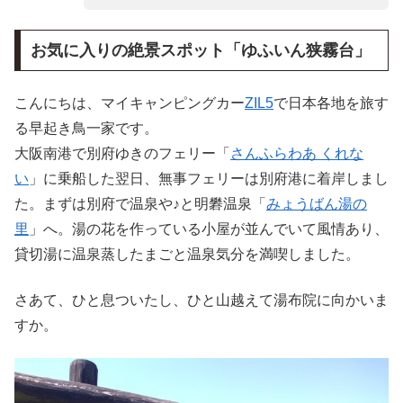
お気に入りの絶景スポット「ゆふいん狭霧台」
こんにちは、マイキャンピングカー
ZIL5
で日本各地を旅す
る早起き鳥一家です。
大阪南港で別府ゆきのフェリー「
さんふらわあ くれな
い
」に乗船した翌日、無事フェリーは別府港に着岸しまし
た。まずは別府で温泉や♪と明礬温泉「
みょうばん湯の
里
」へ。湯の花を作っている小屋が並んでいて風情あり、
貸切湯に温泉蒸したまごと温泉気分を満喫しました。
さあて、ひと息ついたし、ひと山越えて湯布院に向かいま
すか。