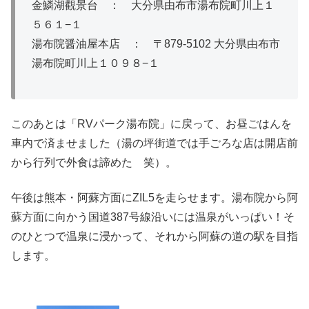
金鱗湖觀景台 ： 大分県由布市湯布院町川上１
５６１−１
湯布院醤油屋本店 ： 〒879-5102 大分県由布市
湯布院町川上１０９８−１
このあとは「RVパーク湯布院」に戻って、お昼ごはんを
車内で済ませました（湯の坪街道では手ごろな店は開店前
から行列で外食は諦めた 笑）。
午後は熊本・阿蘇方面にZIL5を走らせます。湯布院から阿
蘇方面に向かう国道387号線沿いには温泉がいっぱい！そ
のひとつで温泉に浸かって、それから阿蘇の道の駅を目指
します。