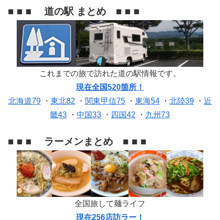
■ ■ ■ 道の駅 まとめ ■ ■ ■
これまでの旅で訪れた道の駅情報です。
現在全国520箇所！
北海道79
・
東北82
・
関東甲信75
・
東海54
・
北陸39
・
近
畿43
・
中国33
・
四国42
・
九州73
■ ■ ■ ラーメンまとめ ■ ■ ■
全国旅して麺ライフ
現在256店訪ラー！