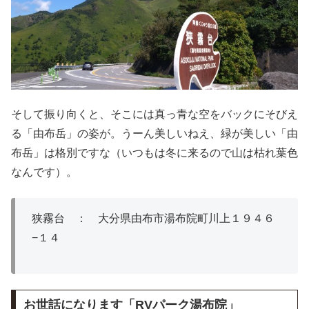
そして振り向くと、そこには真っ青な空をバックにそびえ
る「由布岳」の姿が。うーん美しいねえ、緑が美しい「由
布岳」は格別ですな（いつもは冬に来るので山は枯れ葉色
なんです）。
狭霧台 ： 大分県由布市湯布院町川上１９４６
−１４
お世話になります「RVパーク湯布院」