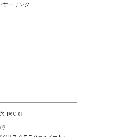
ンサーリンク
次
磨き
アジリス クロスクライメート」