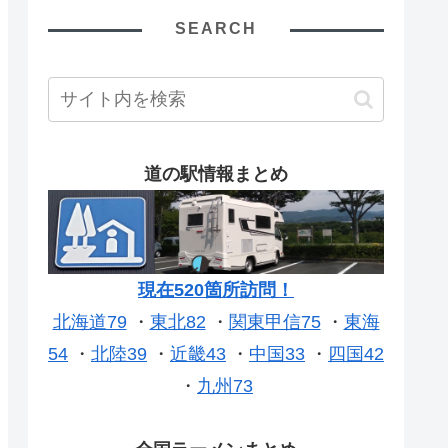
SEARCH
道の駅情報まとめ
現在520箇所訪問！
北海道79
・
東北82
・
関東甲信75
・
東海
54
・
北陸39
・
近畿43
・
中国33
・
四国42
・
九州73