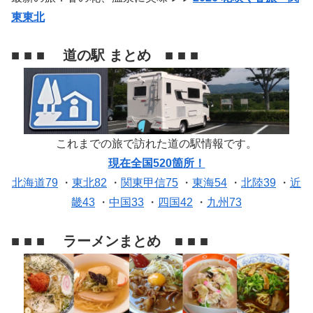
東東北
■ ■ ■ 道の駅 まとめ ■ ■ ■
これまでの旅で訪れた道の駅情報です。
現在全国520箇所！
北海道79
・
東北82
・
関東甲信75
・
東海54
・
北陸39
・
近
畿43
・
中国33
・
四国42
・
九州73
■ ■ ■ ラーメンまとめ ■ ■ ■