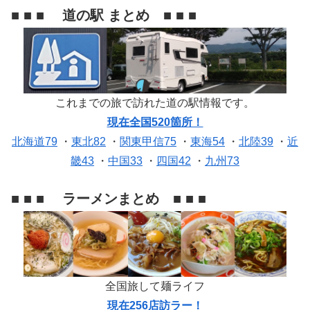
■ ■ ■ 道の駅 まとめ ■ ■ ■
これまでの旅で訪れた道の駅情報です。
現在全国520箇所！
北海道79
・
東北82
・
関東甲信75
・
東海54
・
北陸39
・
近
畿43
・
中国33
・
四国42
・
九州73
■ ■ ■ ラーメンまとめ ■ ■ ■
全国旅して麺ライフ
現在256店訪ラー！