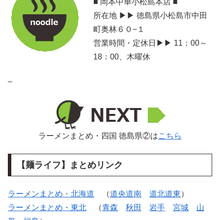
■ 岡本中華小松島本店 ■
所在地 ▶▶ 徳島県小松島市中田
町奥林６０−１
営業時間・定休日▶▶ 11：00～
18：00、木曜休
–
ラーメンまとめ・四国 徳島県②は
こちら
【麺ライフ】まとめリンク
ラーメンまとめ・北海道
（
道央道南
道北道東
）
ラーメンまとめ・東北
（
青森
秋田
岩手
宮城
山