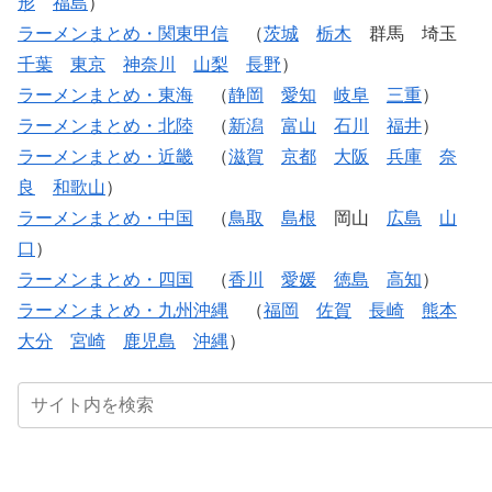
形
福島
）
ラーメンまとめ・関東甲信
（
茨城
栃木
群馬 埼玉
千葉
東京
神奈川
山梨
長野
）
ラーメンまとめ・東海
（
静岡
愛知
岐阜
三重
）
ラーメンまとめ・北陸
（
新潟
富山
石川
福井
）
ラーメンまとめ・近畿
（
滋賀
京都
大阪
兵庫
奈
良
和歌山
）
ラーメンまとめ・中国
（
鳥取
島根
岡山
広島
山
口
）
ラーメンまとめ・四国
（
香川
愛媛
徳島
高知
）
ラーメンまとめ・九州沖縄
（
福岡
佐賀
長崎
熊本
大分
宮崎
鹿児島
沖縄
）