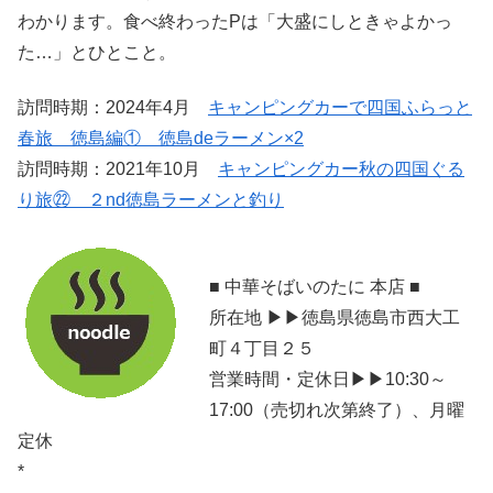
わかります。食べ終わったPは「大盛にしときゃよかっ
た…」とひとこと。
訪問時期：2024年4月
キャンピングカーで四国ふらっと
春旅 徳島編① 徳島deラーメン×2
訪問時期：2021年10月
キャンピングカー秋の四国ぐる
り旅㉒ ２nd徳島ラーメンと釣り
■ 中華そばいのたに 本店 ■
所在地 ▶▶徳島県徳島市西大工
町４丁目２５
営業時間・定休日▶▶10:30～
17:00（売切れ次第終了）、月曜
定休
*