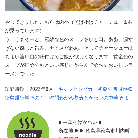
やってきましたこちらは肉小（そば小はチャーシュー１枚
が乗っています）。
う、うまそ～と、素敵な色のスープをひと口。ああ、濃す
ぎない感じと旨み、ナイスだわあ。そしてチャーシューは
ちょい濃い目の味付けでご飯が欲しくなります。黄金色の
スープが細めの麺といい感じにからんでめちゃおいしいラ
ーメンでした。
訪問時期：2023年6月
キャンピングカー初夏の四国旅⑥
徳島麺行脚その１・鳴門わかめ蕎麦とかわいの中華そば
■ 中華そばかわい ■
所在地 ▶▶ 徳島県徳島市川内町