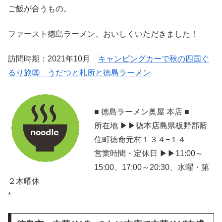
ご飯が合うもの。
ファースト徳島ラーメン、おいしくいただきました！
訪問時期：2021年10月
キャンピングカーで秋の四国ぐ
るり旅⑳ うだつと札所と徳島ラーメン
■ 徳島ラーメン奥屋 本店 ■
所在地 ▶▶徳本店島県板野郡藍
住町徳命元村１３４−１４
営業時間・定休日 ▶▶11:00～
15:00、17:00～20:30、水曜・第
２木曜休
*