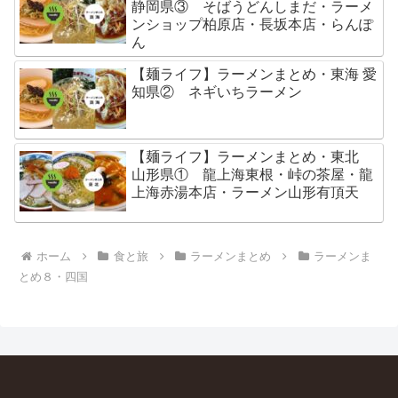
静岡県③ そばうどんしまだ・ラーメ
ンショップ柏原店・長坂本店・らんぽ
ん
【麺ライフ】ラーメンまとめ・東海 愛
知県② ネギいちラーメン
【麺ライフ】ラーメンまとめ・東北
山形県① 龍上海東根・峠の茶屋・龍
上海赤湯本店・ラーメン山形有頂天
ホーム
食と旅
ラーメンまとめ
ラーメンま
とめ８・四国