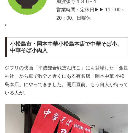
加賀須野４３６−４
営業時間・定休日▶▶ 11：00～
20：00、日曜休
*
小松島市・岡本中華小松島本店で中華そば小、
中華そば小肉入
ジブリの映画「平成狸合戦ぽんぽこ」にも登場した「金長
神社」から車で数分と近くにある有名店「岡本中華 小松
島本店」にやってきました。開店直前、もう何人か待って
いる人が。