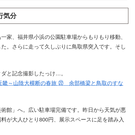
行気分
鳥一家、福井県小浜の公園駐車場からもりもり移動、
した。さらに走って久しぶりに鳥取県突入です。そし
クダと記念撮影したっけ…。
】近畿～山陰大横断の春旅 ㉒ 余部橋梁と鳥取のすな
美術館」へ。広い駐車場完備です。昨日から天気が悪
料が大人ひとり800円、展示スペースに足を踏み入