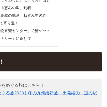
大山恵みの里」到着
：鳥取の地酒「ねずみ男純吟」
で寄り道！
産物直売センター」で蟹ゲット
イナリー」に寄り道
！
本をめぐる旅はこちら！
ぐる旅2023】冬の九州縦断旅 出発編① 道の駅