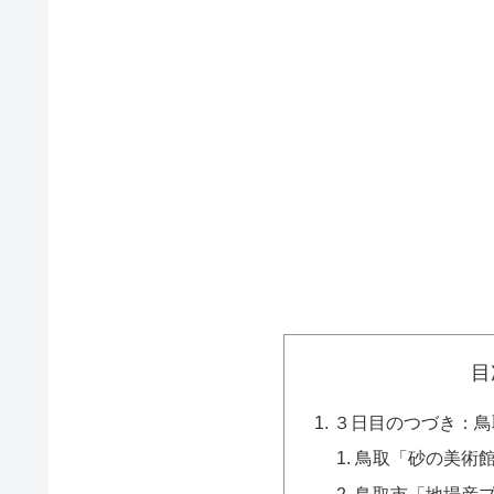
目
３日目のつづき：鳥
鳥取「砂の美術
鳥取市「地場産