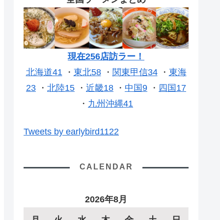
現在256店訪ラー！
北海道41
・
東北58
・
関東甲信34
・
東海
23
・
北陸15
・
近畿18
・
中国9
・
四国17
・
九州沖縄41
Tweets by earlybird1122
CALENDAR
2026年8月
月
火
水
木
金
土
日