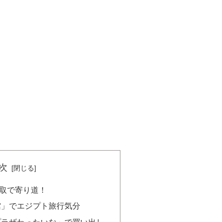
次
取で寄り道！
館」でエジプト旅行気分
プラザわったいな」で買い出し