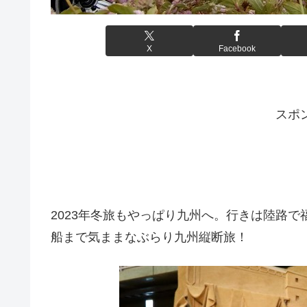
X
Facebook
スポ
2023年冬旅もやっぱり九州へ。行きは陸路
船まで気ままなぶらり九州縦断旅！