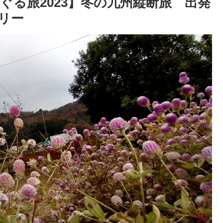
る旅2023】冬の九州縦断旅 出発
リー