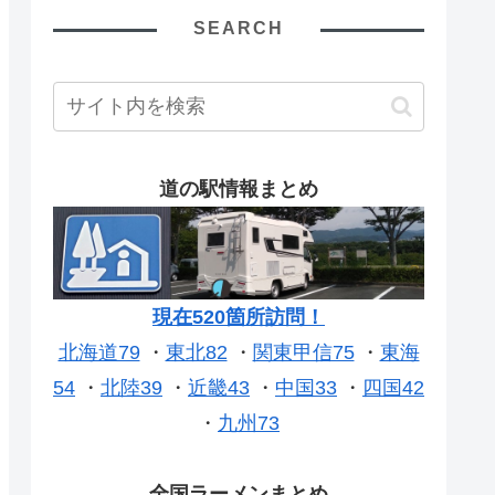
SEARCH
道の駅情報まとめ
現在520箇所訪問！
北海道79
・
東北82
・
関東甲信75
・
東海
54
・
北陸39
・
近畿43
・
中国33
・
四国42
・
九州73
全国ラーメンまとめ