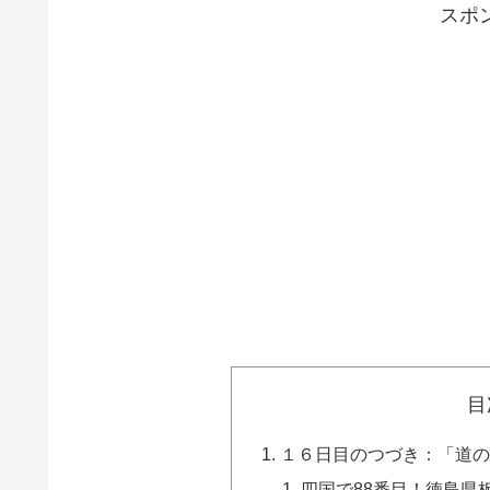
スポ
目
１６日目のつづき：「道の駅
四国で88番目！徳島県