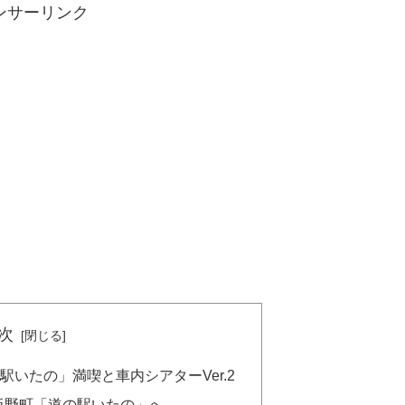
ンサーリンク
次
いたの」満喫と車内シアターVer.2
板野町「道の駅いたの」へ