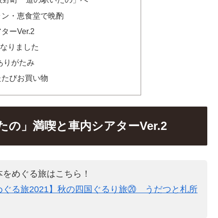
ラン・恵食堂で晩酌
ーVer.2
なりました
ありがたみ
たたびお買い物
の」満喫と車内シアターVer.2
本をめぐる旅はこちら！
ぐる旅2021】秋の四国ぐるり旅⑳ うだつと札所