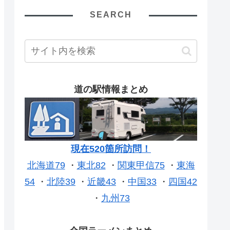
SEARCH
道の駅情報まとめ
現在520箇所訪問！
北海道79
・
東北82
・
関東甲信75
・
東海
54
・
北陸39
・
近畿43
・
中国33
・
四国42
・
九州73