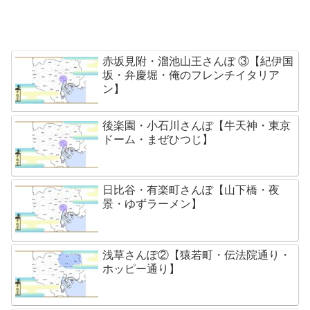
赤坂見附・溜池山王さんぽ ③【紀伊国
坂・弁慶堀・俺のフレンチイタリア
ン】
後楽園・小石川さんぽ【牛天神・東京
ドーム・まぜひつじ】
日比谷・有楽町さんぽ【山下橋・夜
景・ゆずラーメン】
浅草さんぽ②【猿若町・伝法院通り・
ホッピー通り】