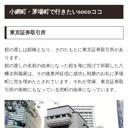
小網町・茅場町で行きたいsocoココ
東京証券取引所
鎧の渡しは鎧橋となり、そのたもとに東京証券取引所があ
ります。
鎧の渡しの名前の由来になった鎧を海に投げて祈願した八
幡太郎義家は、その後奥州征伐に成功し戦勝のお礼に茅場
町に兜を埋めたとされています。それが兜塚、東京証券取
引所の俗称にもなっている兜町の由来になっています。