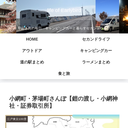
life of Earlybird
早起き鳥の毎日 キャンピングカーと暮らすセカンドライフ
HOME
セカンドライフ
アウトドア
キャンピングカー
道の駅まとめ
ラーメンまとめ
食と旅
小網町・茅場町さんぽ【鎧の渡し・小網神
社・証券取引所】
江戸東京100景