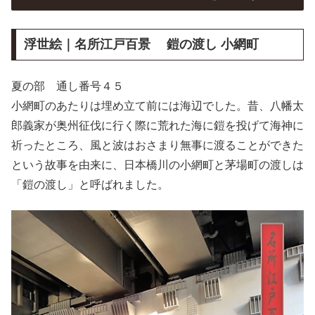
浮世絵｜名所江戸百景 鎧の渡し 小網町
夏の部 通し番号４５
小網町のあたりは埋め立て前には海辺でした。昔、八幡太
郎義家が奥州征伐に行く際に荒れた海に鎧を投げて海神に
祈ったところ、風と波はおさまり無事に渡ることができた
という故事を由来に、日本橋川の小網町と茅場町の渡しは
「鎧の渡し」と呼ばれました。