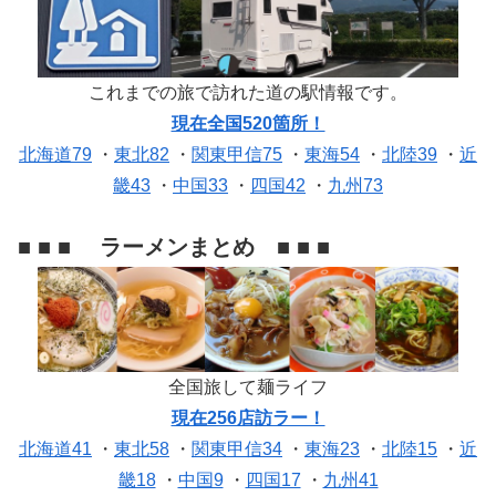
これまでの旅で訪れた道の駅情報です。
現在全国520箇所！
北海道79
・
東北82
・
関東甲信75
・
東海54
・
北陸39
・
近
畿43
・
中国33
・
四国42
・
九州73
■ ■ ■ ラーメンまとめ ■ ■ ■
全国旅して麺ライフ
現在256店訪ラー！
北海道41
・
東北58
・
関東甲信34
・
東海23
・
北陸15
・
近
畿18
・
中国9
・
四国17
・
九州41