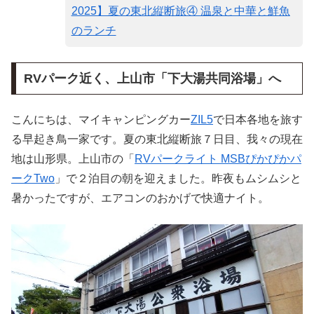
2025】夏の東北縦断旅④ 温泉と中華と鮮魚
のランチ
RVパーク近く、上山市「下大湯共同浴場」へ
こんにちは、マイキャンピングカー
ZIL5
で日本各地を旅す
る早起き鳥一家です。夏の東北縦断旅７日目、我々の現在
地は山形県。上山市の「
RVパークライト MSBぴかぴかパ
ークTwo
」で２泊目の朝を迎えました。昨夜もムシムシと
暑かったですが、エアコンのおかげで快適ナイト。