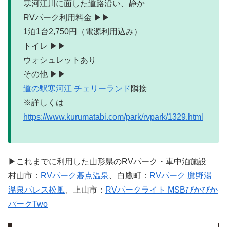
寒河江川に面した道路沿い、静か
RVパーク利用料金 ▶▶
1泊1台2,750円（電源利用込み）
トイレ ▶▶
ウォシュレットあり
その他 ▶▶
道の駅寒河江 チェリーランド
隣接
※詳しくは
https://www.kurumatabi.com/park/rvpark/1329.html
▶これまでに利用した山形県のRVパーク・車中泊施設
村山市：
RVパーク碁点温泉
、白鷹町：
RVパーク 鷹野湯
温泉パレス松風
、上山市：
RVパークライト MSBぴかぴか
パークTwo