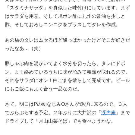
「スタミナサラダ」を真似した味付けにしています。まず
はサラダを用意。そして旭ポン酢に九州の醤油を少しと
酢、そしておろしニンニクをプラスしてタレを作成。
あの店のタレはムセるほど酸っぱかったけどそこが好きだ
ったなあ…（笑）
豚しゃぶ肉を湯がいてよく水分を切ったら、タレにドボ
ン。よく絡めているうちに味が沁みて粗熱が取れるので、
それをサラダにオン！白ごまを散らして完成です。ビール
にもご飯にもよく合う一品なのだ。
さて、明日はPの幼なじみOさんが遊びに来るので、３人
でぶらぶらする予定。２年ぶりに大井沢の「
渓声庵
」まで
ドライブして「月山山菜そば」でも食べようかな。