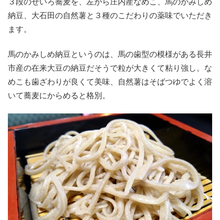
３段のせいろ蕎麦を、左から庄内産なめこ、馬のかみしめ
納豆、大石田の自然薯と３種のこだわりの薬味でいただき
ます。
馬のかみしめ納豆というのは、馬の歯型の模様がある長井
市産の在来大豆の納豆だそうで粒が大きくて粘り強し。な
めこも歯ざわりが良くて美味、自然薯はそばつゆでよく溶
いて蕎麦にからめると格別。