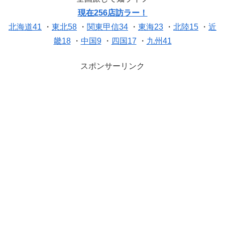
現在256店訪ラー！
北海道41
・
東北58
・
関東甲信34
・
東海23
・
北陸15
・
近
畿18
・
中国9
・
四国17
・
九州41
スポンサーリンク