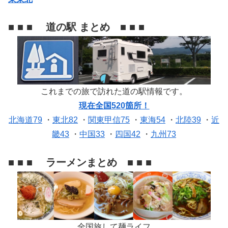
■ ■ ■ 道の駅 まとめ ■ ■ ■
これまでの旅で訪れた道の駅情報です。
現在全国520箇所！
北海道79
・
東北82
・
関東甲信75
・
東海54
・
北陸39
・
近
畿43
・
中国33
・
四国42
・
九州73
■ ■ ■ ラーメンまとめ ■ ■ ■
全国旅して麺ライフ