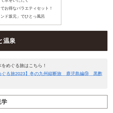
」でお得なバラエティセット！
ランド坂元」でひとっ風呂
と温泉
本をめぐる旅はこちら！
ぐる旅2023】冬の九州縦断旅 鹿児島編⑨ 黒酢
見学