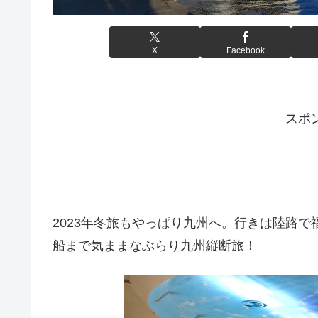
X
Facebook
スポ
2023年冬旅もやっぱり九州へ。行きは陸路
船まで気ままなぶらり九州縦断旅！