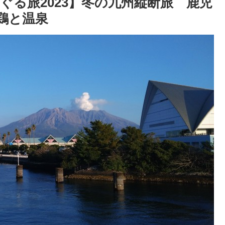
る旅2023】冬の九州縦断旅 鹿児
鶏と温泉