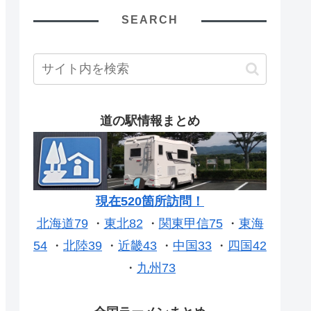
SEARCH
道の駅情報まとめ
現在520箇所訪問！
北海道79
・
東北82
・
関東甲信75
・
東海
54
・
北陸39
・
近畿43
・
中国33
・
四国42
・
九州73