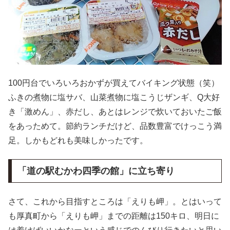
100円台でいろいろおかずが買えてバイキング状態（笑）
ふきの煮物に塩サバ、山菜煮物に塩こうじザンギ、Q大好
き「激めん」、赤だし、あとはレンジで炊いておいたご飯
をあっためて。節約ランチだけど、品数豊富でけっこう満
足。しかもどれも美味しかったです。
「道の駅むかわ四季の館」に立ち寄り
さて、これから目指すところは「えりも岬」。とはいって
も厚真町から「えりも岬」までの距離は150キロ、明日に