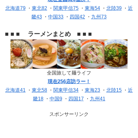
北海道79
・
東北82
・
関東甲信75
・
東海54
・
北陸39
・
近
畿43
・
中国33
・
四国42
・
九州73
■ ■ ■ ラーメンまとめ ■ ■ ■
全国旅して麺ライフ
現在256店訪ラー！
北海道41
・
東北58
・
関東甲信34
・
東海23
・
北陸15
・
近
畿18
・
中国9
・
四国17
・
九州41
スポンサーリンク