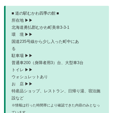
■ 道の駅むかわ四季の館 ■
所在地 ▶▶
北海道勇払郡むかわ町美幸3-3-1
環 境 ▶▶
国道235号線から少し入った町中にあ
る
駐車場 ▶▶
普通車200（身障者用3）台、大型車3台
トイレ ▶▶
ウォシュレットあり
お 店 ▶▶
特産品ショップ、レストラン、日帰り湯、宿泊施
設など
※情報は行った時間帯により確認できた内容のみとなっ
ています。