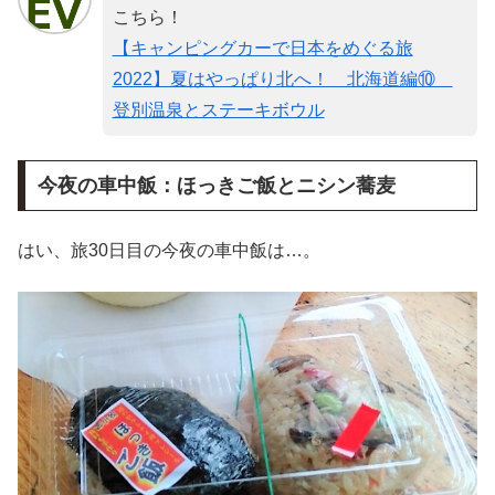
こちら！
【キャンピングカーで日本をめぐる旅
2022】夏はやっぱり北へ！ 北海道編⑩
登別温泉とステーキボウル
今夜の車中飯：ほっきご飯とニシン蕎麦
はい、旅30日目の今夜の車中飯は…。