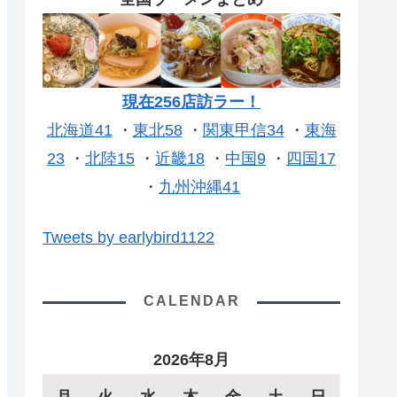
現在256店訪ラー！
北海道41
・
東北58
・
関東甲信34
・
東海
23
・
北陸15
・
近畿18
・
中国9
・
四国17
・
九州沖縄41
Tweets by earlybird1122
CALENDAR
2026年8月
月
火
水
木
金
土
日