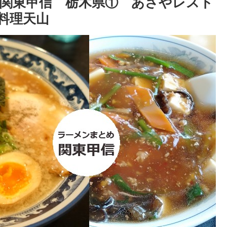
関東甲信 栃木県① あさやレスト
料理天山