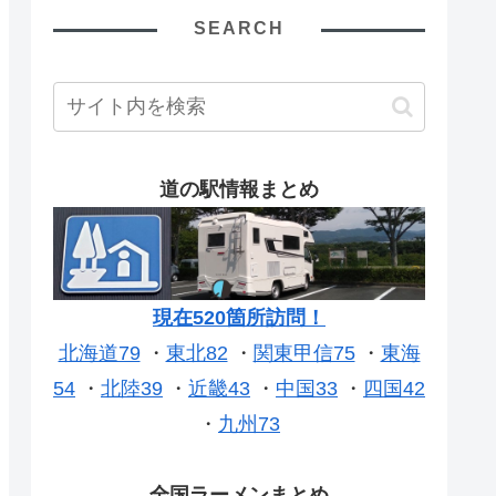
SEARCH
道の駅情報まとめ
現在520箇所訪問！
北海道79
・
東北82
・
関東甲信75
・
東海
54
・
北陸39
・
近畿43
・
中国33
・
四国42
・
九州73
全国ラーメンまとめ