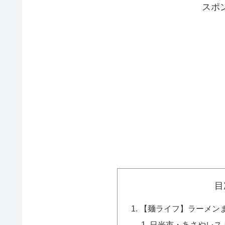
スポ
目
【麺ライフ】ラーメン
日光市・あさやレス