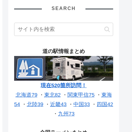
SEARCH
道の駅情報まとめ
現在520箇所訪問！
北海道79
・
東北82
・
関東甲信75
・
東海
54
・
北陸39
・
近畿43
・
中国33
・
四国42
・
九州73