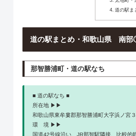
道の駅ま
道の駅まとめ・和歌山県 南部
那智勝浦町・道の駅なち
■ 道の駅なち ■
所在地 ▶▶
和歌山県東牟婁郡那智勝浦町大字浜ノ宮３
環 境 ▶▶
国道42号線沿い、JR那智駅隣