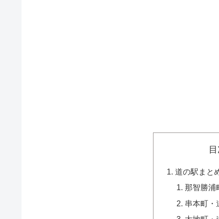
目
道の駅まと
那智勝浦
串本町・
太地町・