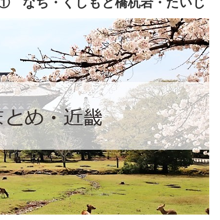
① なち・くしもと橋杭岩・たいじ