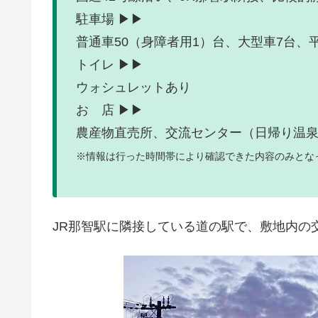
駐車場 ▶▶
普通車50（身障者用1）台、大型車7台
トイレ ▶▶
ウォシュレットあり
お 店 ▶▶
農産物直売所、交流センター（日帰り温
※情報は行った時間帯により確認できた内容のみとな
JR那智駅に隣接している道の駅で、敷地内の