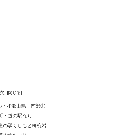
次
め・和歌山県 南部①
町・道の駅なち
道の駅くしもと橋杭岩
道の駅たいじ