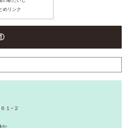
とめリンク
①
６１−２
接、比較的静か