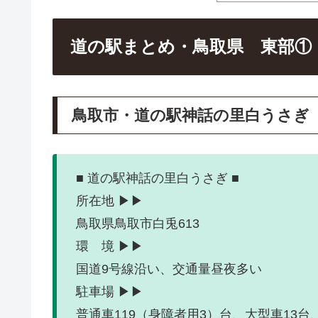
道の駅まとめ・鳥取県 東部①
鳥取市・道の駅神話の里白うさぎ
■ 道の駅神話の里白うさぎ ■
所在地 ▶▶
鳥取県鳥取市白兎613
環 境 ▶▶
国道9号線沿い、交通量昼夜
駐車場 ▶▶
普通車119（身障者用3）台、大型車1