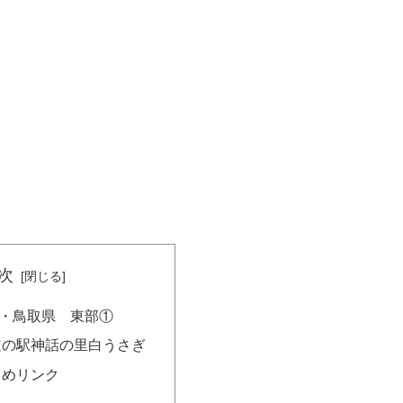
次
・鳥取県 東部①
道の駅神話の里白うさぎ
とめリンク