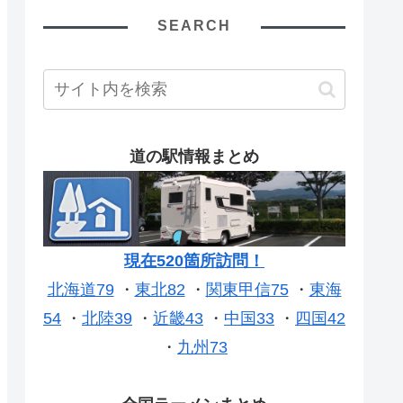
SEARCH
道の駅情報まとめ
現在520箇所訪問！
北海道79
・
東北82
・
関東甲信75
・
東海
54
・
北陸39
・
近畿43
・
中国33
・
四国42
・
九州73