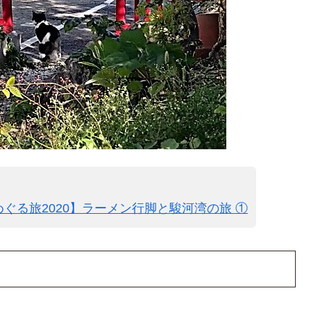
ぐる旅2020】ラーメン行脚と駿河湾の旅 ①