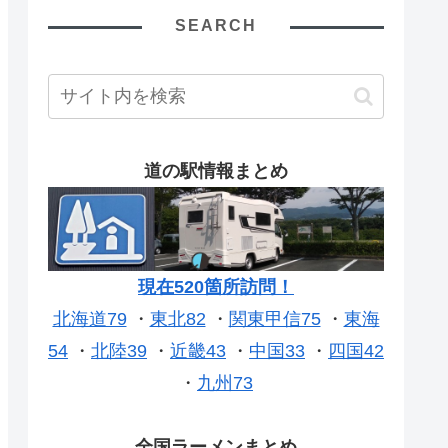
SEARCH
道の駅情報まとめ
現在520箇所訪問！
北海道79
・
東北82
・
関東甲信75
・
東海
54
・
北陸39
・
近畿43
・
中国33
・
四国42
・
九州73
全国ラーメンまとめ