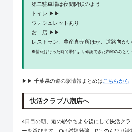
第二駐車場は夜間閉鎖のよう
トイレ ▶▶
ウォシュレットあり
お 店 ▶▶
レストラン、農産直売所ほか、道路向か
※情報は行った時間帯により確認できた内容のみとな
▶▶ 千葉県の道の駅情報まとめは
こちらから
快活クラブ八潮店へ
4日目の朝、道の駅やちよを後にして快活ク
ーを浴びます。Qは試験勉強、Pはのんびり読