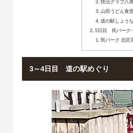
快活クラブ八
山田うどん食
道の駅しょう
5日目 民パーク
民パーク 北区
3～4日目 道の駅めぐり