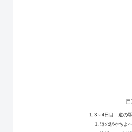
目
3～4日目 道の
道の駅やちよ