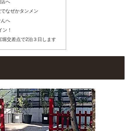
潮店へ
堂でなぜかタンメン
なんへ
イン！
宮堀交差点で2泊３日します