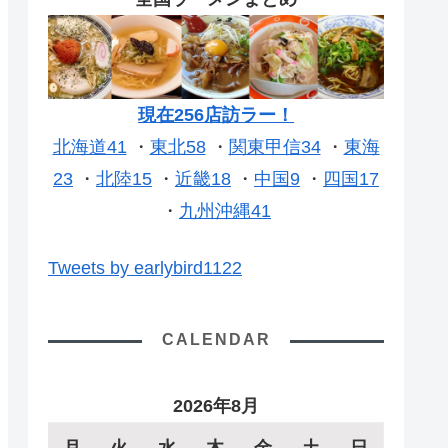
現在256店訪ラー！
北海道41
・
東北58
・
関東甲信34
・
東海
23
・
北陸15
・
近畿18
・
中国9
・
四国17
・
九州沖縄41
Tweets by earlybird1122
CALENDAR
2026年8月
月
火
水
木
金
土
日