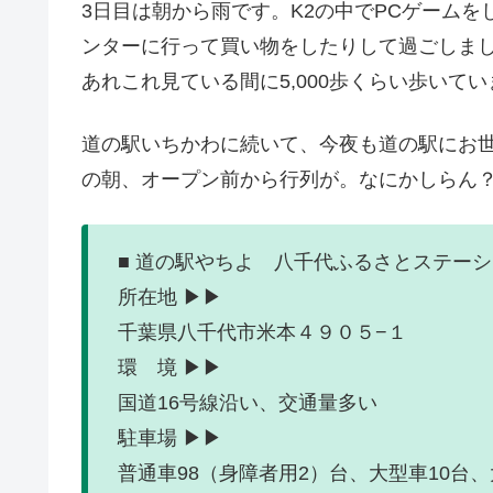
3日目は朝から雨です。K2の中でPCゲーム
ンターに行って買い物をしたりして過ごしま
あれこれ見ている間に5,000歩くらい歩いて
道の駅いちかわに続いて、今夜も道の駅にお
の朝、オープン前から行列が。なにかしらん
■ 道の駅やちよ 八千代ふるさとステーシ
所在地 ▶▶
千葉県八千代市米本４９０５−１
環 境 ▶▶
国道16号線沿い、交通量多
駐車場 ▶▶
普通車98（身障者用2）台、大型車10台