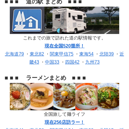
■ ■ ■ 道の駅 まとめ ■ ■ ■
これまでの旅で訪れた道の駅情報です。
現在全国520箇所！
北海道79
・
東北82
・
関東甲信75
・
東海54
・
北陸39
・
近
畿43
・
中国33
・
四国42
・
九州73
■ ■ ■ ラーメンまとめ ■ ■ ■
全国旅して麺ライフ
現在256店訪ラー！