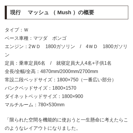
現行 マッシュ （ Mush ）の概要
タイプ：Ｗ
ベース車種：マツダ ボンゴ
エンジン：2ＷＤ 1800ガソリン / 4ＷＤ 1800ガソリ
ン
定員：乗車定員6名 / 就寝定員大人4名+子供1名
全長/全幅/全高：4870mm/2000mm/2700mm
常設二段ベッドサイズ：1800×750（一番広い部分）
バンクベッドサイズ：1800×1570
ダイネットベッドサイズ：1800×900
マルチルーム：780×530mm
「限られた空間を機能的に使おうと一生懸命に考えたらこ
のようなレイアウトになりました。