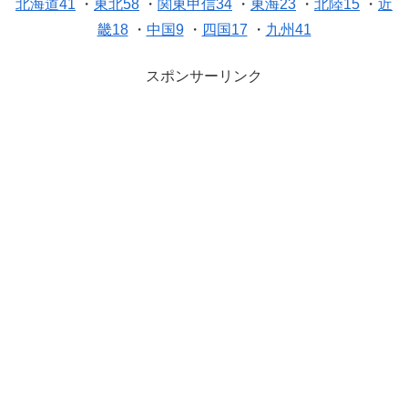
北海道41
・
東北58
・
関東甲信34
・
東海23
・
北陸15
・
近
畿18
・
中国9
・
四国17
・
九州41
スポンサーリンク