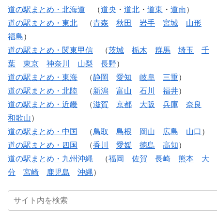
道の駅まとめ・北海道
（
道央
・
道北
・
道東
・
道南
）
道の駅まとめ・東北
（
青森
秋田
岩手
宮城
山形
福島
）
道の駅まとめ・関東甲信
（
茨城
栃木
群馬
埼玉
千
葉
東京
神奈川
山梨
長野
）
道の駅まとめ・東海
（
静岡
愛知
岐阜
三重
）
道の駅まとめ・北陸
（
新潟
富山
石川
福井
）
道の駅まとめ・近畿
（
滋賀
京都
大阪
兵庫
奈良
和歌山
）
道の駅まとめ・中国
（
鳥取
島根
岡山
広島
山口
）
道の駅まとめ・四国
（
香川
愛媛
徳島
高知
）
道の駅まとめ・九州沖縄
（
福岡
佐賀
長崎
熊本
大
分
宮崎
鹿児島
沖縄
）