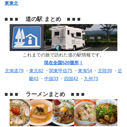
東東北
■ ■ ■ 道の駅 まとめ ■ ■ ■
これまでの旅で訪れた道の駅情報です。
現在全国520箇所！
北海道79
・
東北82
・
関東甲信75
・
東海54
・
北陸39
・
近
畿43
・
中国33
・
四国42
・
九州73
■ ■ ■ ラーメンまとめ ■ ■ ■