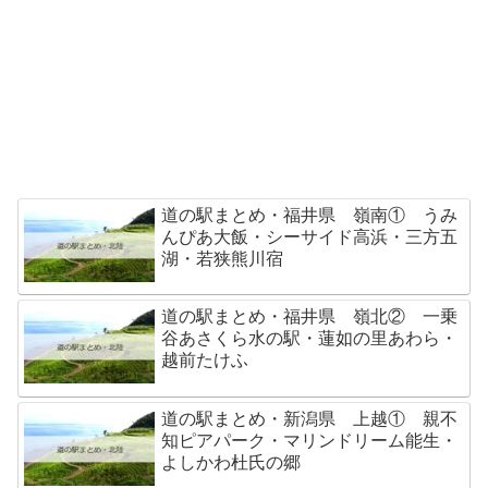
道の駅まとめ・福井県 嶺南① うみ
んぴあ大飯・シーサイド高浜・三方五
湖・若狭熊川宿
道の駅まとめ・福井県 嶺北② 一乗
谷あさくら水の駅・蓮如の里あわら・
越前たけふ
道の駅まとめ・新潟県 上越① 親不
知ピアパーク・マリンドリーム能生・
よしかわ杜氏の郷