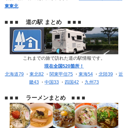
東東北
■ ■ ■ 道の駅 まとめ ■ ■ ■
これまでの旅で訪れた道の駅情報です。
現在全国520箇所！
北海道79
・
東北82
・
関東甲信75
・
東海54
・
北陸39
・
近
畿43
・
中国33
・
四国42
・
九州73
■ ■ ■ ラーメンまとめ ■ ■ ■