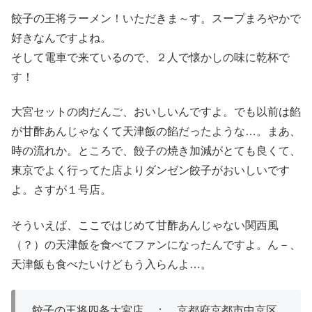
餃子の王将ラーメン！いただきま～す。スープまろやかで
好きなんですよね。
そして電車で来ているので、２人で懐かしの味に乾杯で
す！
大宮セットの肉だんご、おいしいんですよ。でも以前は餡
が甘酢あんじゃなくて天津飯の餡だったような…。まあ、
時の流れか。ところで、餃子の焼き加減がとても良くて、
東京でよく行ってた店よりダンゼン餃子がおいしいです
よ。さすが１号店。
そういえば、ここではじめて甘酢あんじゃない関西風
（？）の天津飯を食べてファンになったんですよ。ん－、
天津飯も食べたいけどもう入らんよ…。
餃子の王将四条大宮店 ： 京都府京都市中京区