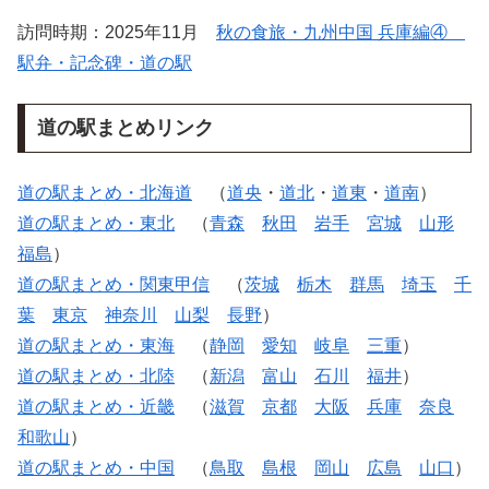
訪問時期：2025年11月
秋の食旅・九州中国 兵庫編④
駅弁・記念碑・道の駅
道の駅まとめリンク
道の駅まとめ・北海道
（
道央
・
道北
・
道東
・
道南
）
道の駅まとめ・東北
（
青森
秋田
岩手
宮城
山形
福島
）
道の駅まとめ・関東甲信
（
茨城
栃木
群馬
埼玉
千
葉
東京
神奈川
山梨
長野
）
道の駅まとめ・東海
（
静岡
愛知
岐阜
三重
）
道の駅まとめ・北陸
（
新潟
富山
石川
福井
）
道の駅まとめ・近畿
（
滋賀
京都
大阪
兵庫
奈良
和歌山
）
道の駅まとめ・中国
（
鳥取
島根
岡山
広島
山口
）