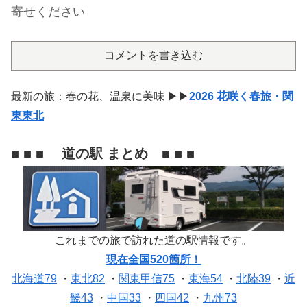
寄せください
コメントを書き込む
最新の旅：春の花、温泉に美味 ▶▶
2026 花咲く春旅・関
東東北
■ ■ ■ 道の駅 まとめ ■ ■ ■
これまでの旅で訪れた道の駅情報です。
現在全国520箇所！
北海道79
・
東北82
・
関東甲信75
・
東海54
・
北陸39
・
近
畿43
・
中国33
・
四国42
・
九州73