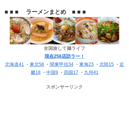
■ ■ ■ ラーメンまとめ ■ ■ ■
全国旅して麺ライフ
現在256店訪ラー！
北海道41
・
東北58
・
関東甲信34
・
東海23
・
北陸15
・
近
畿18
・
中国9
・
四国17
・
九州41
スポンサーリンク