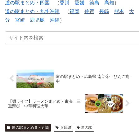
道の駅まとめ・四国
（
香川
愛媛
徳島
高知
）
道の駅まとめ・九州沖縄
（
福岡
佐賀
長崎
熊本
大
分
宮崎
鹿児島
沖縄
）
道の駅まとめ・広島県 南部② びんご府
中
【麺ライフ】ラーメンまとめ・東海 三
重県① 中華料理大華
道の駅まとめ６・近畿
兵庫県
道の駅