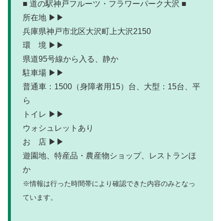
■ 道の駅神戸フルーツ・フラワーパーク大沢 ■
所在地 ▶▶
兵庫県神戸市北区大沢町上大沢2150
環 境 ▶▶
県道95号線から入る、静か
駐車場 ▶▶
普通車：1500（身障者用15）台、大型：15台、平
ら
トイレ ▶▶
ウォシュレットあり
お 店 ▶▶
遊園地、特産品・農産物ショップ、レストランほ
か
※情報は行った時間帯により確認できた内容のみとなっ
ています。