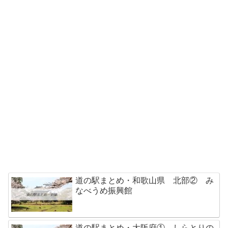
道の駅まとめ・和歌山県 北部② み
なべうめ振興館
道の駅まとめ・大阪府① しらとりの