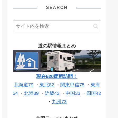
SEARCH
道の駅情報まとめ
現在520箇所訪問！
北海道79
・
東北82
・
関東甲信75
・
東海
54
・
北陸39
・
近畿43
・
中国33
・
四国42
・
九州73