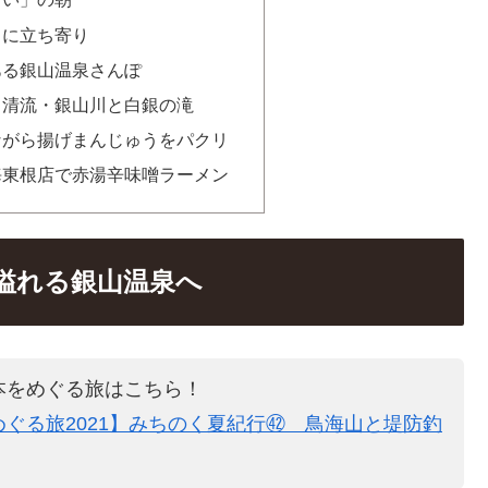
」に立ち寄り
ある銀山温泉さんぽ
る清流・銀山川と白銀の滝
ながら揚げまんじゅうをパクリ
海東根店で赤湯辛味噌ラーメン
溢れる銀山温泉へ
本をめぐる旅はこちら！
ぐる旅2021】みちのく夏紀行㊷ 鳥海山と堤防釣