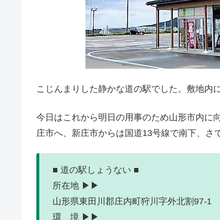
こじんまりした静かな道の駅でした。敷地内
今日はこれから明日の用事のため山形市内に向
庄市へ、新庄市からは国道13号線で南下、さ
■ 道の駅しょうない ■
所在地 ▶▶
山形県東田川郡庄内町狩川字外北割97-1
環 境 ▶▶