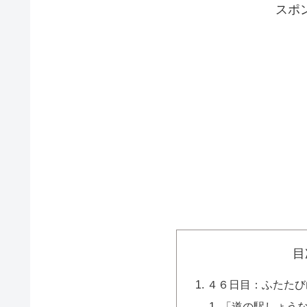
スポ
目
４６日目：ふたたび
「道の駅しょう